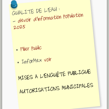
QUALITE DE L'EAU :
devoir d'information population
-
2025
Pilier public
voir
InforMex
MISES A L'ENQUÊTE PUBLIQUE
AUTORISATIONS MUNICIPALES