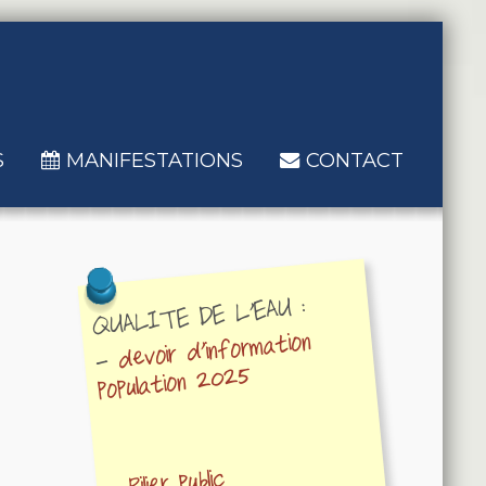
S
MANIFESTATIONS
CONTACT
QUALITE DE L'EAU :
devoir d'information
-
population 2025
Pilier public