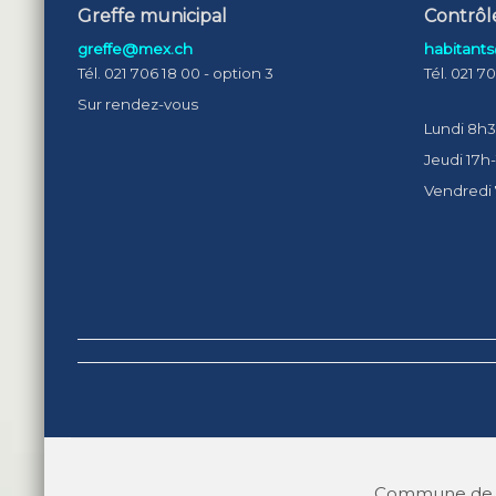
Greffe municipal
Contrôl
greffe@mex.ch
habitant
Tél. 021 706 18 00 - option 3
Tél. 021 7
Sur rendez-vous
Lundi 8h3
Jeudi 17h
Vendredi
Commune de M