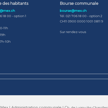
e des habitants
Bourse communale
s@mex.ch
bourse@mex.ch
06 18 00 - option 1
Tél. 021 706 18 00 - option 2
CH11 0900 0000 1001 0811 9
0-11h
Sur rendez-vous
-19h
 7h-10h
ex | Administration communale | C
h. de Lugny-lès-Charolles 