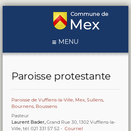
MENU
Paroisse protestante
Paroisse de Vufflens-la-Ville, Mex, Sullens,
Bournens, Boussens
Pasteur
Laurent Bader,
Grand Rue 30, 1302 Vufflens-la-
Ville, tél. 021 331 57 52 -
Courriel