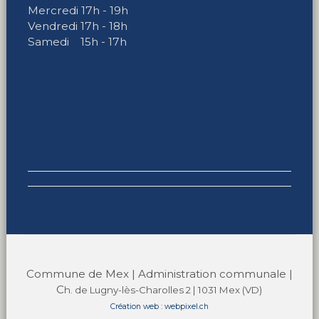
Mercredi 17h - 19h
Vendredi 17h - 18h
Samedi 15h - 17h
Commune de Mex | Administration communale |
C
h. de Lugny-lès-Charolles 2 | 1031 Mex (VD)
Création web : webpixel.ch