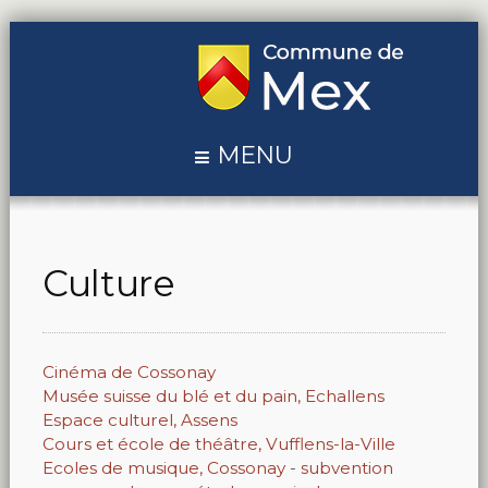
MENU
Culture
Cinéma de Cossonay
Musée suisse du blé et du pain, Echallens
Espace culturel, Assens
Cours et école de théâtre, Vufflens-la-Ville
Ecoles de musique, Cossonay
-
subvention