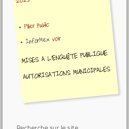
2025
Pilier public
voir
InforMex
MISES A L'ENQUÊTE PUBLIQUE
AUTORISATIONS MUNICIPALES
Recherche sur le site