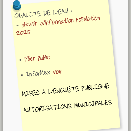
QUALITE DE L'EAU :
devoir d'information population
-
2025
Pilier public
voir
InforMex
MISES A L'ENQUÊTE PUBLIQUE
AUTORISATIONS MUNICIPALES