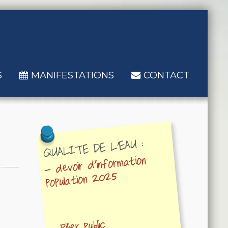
S
MANIFESTATIONS
CONTACT
QUALITE DE L'EAU :
devoir d'information
-
population 2025
Pilier public