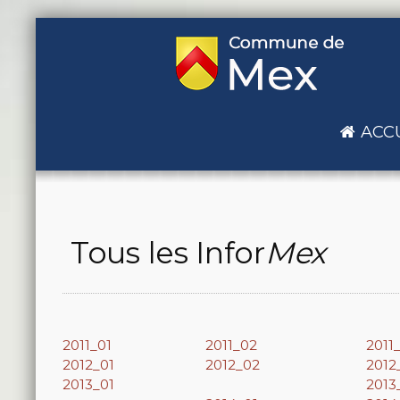
ACC
Tous les Infor
Mex
2011_01
2011_02
2011
2012_01
2012_02
2012
2013_01
2013