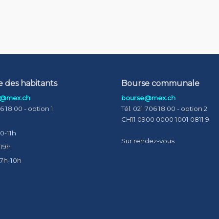
e des habitants
Bourse communale
s@mex.ch
bourse@mex.ch
06 18 00 - option 1
Tél. 021 706 18 00 - option 2
CH11 0900 0000 1001 0811 9
0-11h
Sur rendez-vous
-19h
 7h-10h