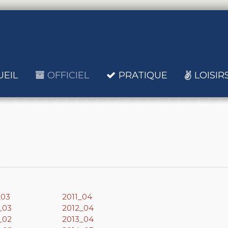
UEIL
OFFICIEL
PRATIQUE
LOISIR
_03
2011_04
_03
2012_04
_02
2013_04