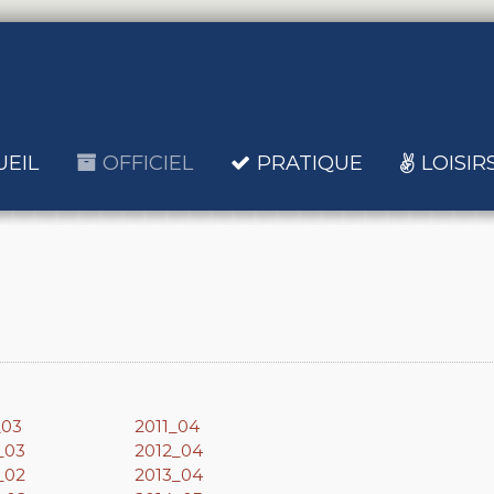
UEIL
OFFICIEL
PRATIQUE
LOISIR
_03
2011_04
_03
2012_04
_02
2013_04