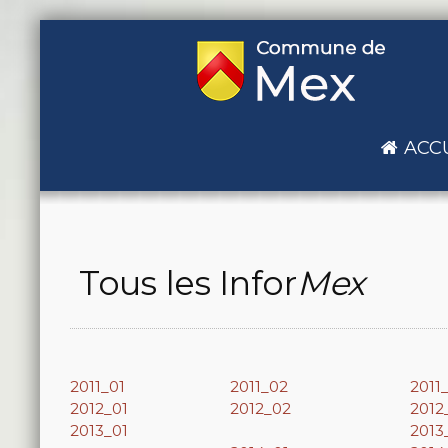
ACC
Tous les Infor
Mex
2011_01
2011_02
2011
2012_01
2012_02
2012
2013_01
2013