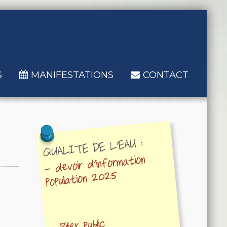
S
MANIFESTATIONS
CONTACT
QUALITE DE L'EAU :
devoir d'information
-
population 2025
Pilier public