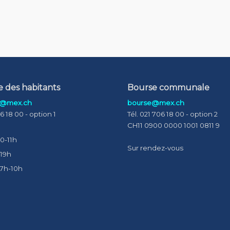
e des habitants
Bourse communale
s@mex.ch
bourse@mex.ch
06 18 00 - option 1
Tél. 021 706 18 00 - option 2
CH11 0900 0000 1001 0811 9
0-11h
Sur rendez-vous
-19h
 7h-10h