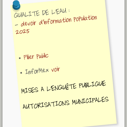
QUALITE DE L'EAU :
devoir d'information population
-
2025
Pilier public
voir
InforMex
MISES A L'ENQUÊTE PUBLIQUE
AUTORISATIONS MUNICIPALES